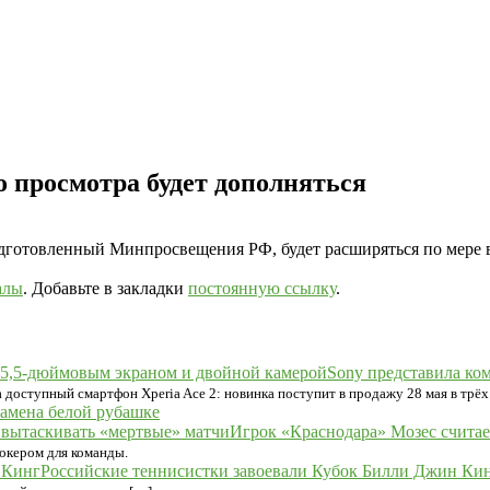
о просмотра будет дополняться
готовленный Минпросвещения РФ, будет расширяться по мере в
алы
. Добавьте в закладки
постоянную ссылку
.
Sony представила ко
доступный смартфон Xperia Ace 2: новинка поступит в продажу 28 мая в трёх
замена белой рубашке
Игрок «Краснодара» Мозес считает
окером для команды.
Российские теннисистки завоевали Кубок Билли Джин Ки