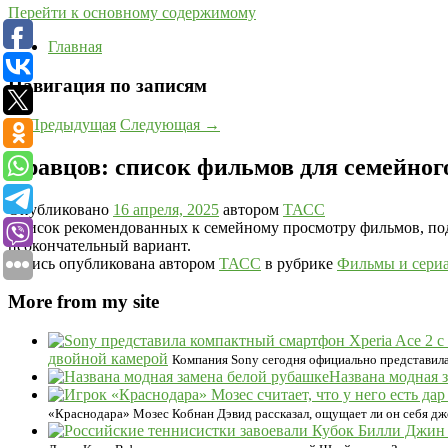
Перейти к основному содержимому
Главная
Навигация по записям
←
Предыдущая
Следующая
→
Кравцов: список фильмов для семейног
Опубликовано
16 апреля, 2025
автором
ТАСС
Список рекомендованных к семейному просмотру фильмов, под
неокончательный вариант.
Запись опубликована автором
ТАСС
в рубрике
Фильмы и сери
More from my site
двойной камерой
Компания Sony сегодня официально представила 
Названа модная 
«Краснодара» Мозес Кобнан Дэвид рассказал, ощущает ли он себя дж