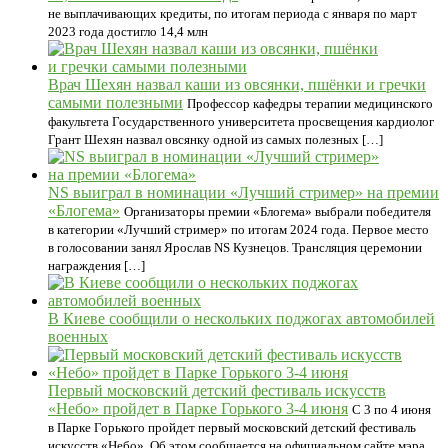
не выплачивающих кредиты, по итогам периода с января по март
2023 года достигло 14,4 млн
Врач Шехян назвал каши из овсянки, пшёнки и гречки
самыми полезными
Профессор кафедры терапии медицинского
факультета Государственного университета просвещения кардиолог
Грант Шехян назвал овсянку одной из самых полезных […]
NS выиграл в номинации «Лучший стример» на премии
«Блогема»
Организаторы премии «Блогема» выбрали победителя
в категории «Лучший стример» по итогам 2024 года. Первое место
в голосовании занял Ярослав NS Кузнецов. Трансляция церемонии
награждения […]
В Киеве сообщили о нескольких поджогах автомобилей
военных
Первый московский детский фестиваль искусств
«Небо» пройдет в Парке Горького 3-4 июня
С 3 по 4 июня
в Парке Горького пройдет первый московский детский фестиваль
искусств «Небо». Об этом сообщается на официальном сайте мэра