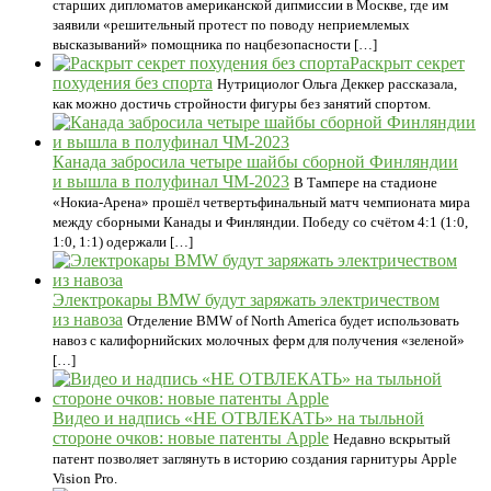
старших дипломатов американской дипмиссии в Москве, где им
заявили «решительный протест по поводу неприемлемых
высказываний» помощника по нацбезопасности […]
Раскрыт секрет
похудения без спорта
Нутрициолог Ольга Деккер рассказала,
как можно достичь стройности фигуры без занятий спортом.
Канада забросила четыре шайбы сборной Финляндии
и вышла в полуфинал ЧМ-2023
В Тампере на стадионе
«Нокиа-Арена» прошёл четвертьфинальный матч чемпионата мира
между сборными Канады и Финляндии. Победу со счётом 4:1 (1:0,
1:0, 1:1) одержали […]
Электрокары BMW будут заряжать электричеством
из навоза
Отделение BMW of North America будет использовать
навоз с калифорнийских молочных ферм для получения «зеленой»
[…]
Видео и надпись «НЕ ОТВЛЕКАТЬ» на тыльной
стороне очков: новые патенты Apple
Недавно вскрытый
патент позволяет заглянуть в историю создания гарнитуры Apple
Vision Pro.