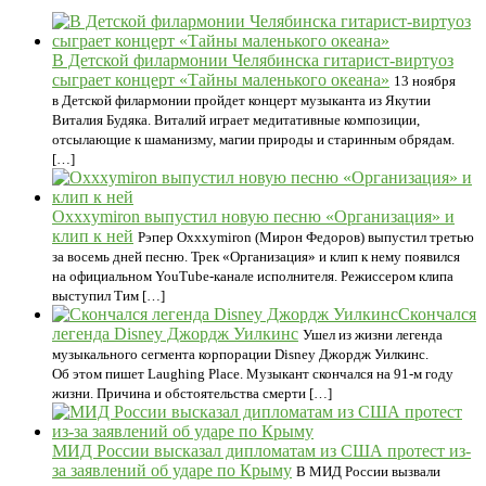
В Детской филармонии Челябинска гитарист-виртуоз
сыграет концерт «Тайны маленького океана»
13 ноября
в Детской филармонии пройдет концерт музыканта из Якутии
Виталия Будяка. Виталий играет медитативные композиции,
отсылающие к шаманизму, магии природы и старинным обрядам.
[…]
Oxxxymiron выпустил новую песню «Организация» и
клип к ней
Рэпер Oxxxymiron (Мирон Федоров) выпустил третью
за восемь дней песню. Трек «Организация» и клип к нему появился
на официальном YouTube-канале исполнителя. Режиссером клипа
выступил Тим […]
Скончался
легенда Disney Джордж Уилкинс
Ушел из жизни легенда
музыкального сегмента корпорации Disney Джордж Уилкинс.
Об этом пишет Laughing Place. Музыкант скончался на 91-м году
жизни. Причина и обстоятельства смерти […]
МИД России высказал дипломатам из США протест из-
за заявлений об ударе по Крыму
В МИД России вызвали