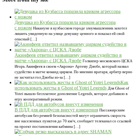
Девушка из Кузбасса поразила криком агрессора
с ножом
Накануне в кузбасском городе злоумышленник захотел
лишить увиденную на улице девушку ценного и показал ей свой
опасный […]
Акинфеев ответил назвавшему цирком судейство в
матче «Акрона» с ЦСКА Дзюбе
Голкипер московского ЦСКА
Игорь Акинфеев в своем «Акрона» Артему Дзюбе, который назвал
судейство в матче команд цирком. По мнению вратаря, арбитр верно
не засчитал гол Дзюбы из-за […]
Как
использовать жесты в Ghost of Yotei Legends
Для Ghost of
Yotei вышло бесплатное дополнение Legends, которое добавило в
игру кооперативный режим.
В ПДД для автобусов внесут изменения
Пассажирским
автобусам без ремней безопасностей могут ограничить скорость
вне населенных пунктов до 70 км/ч, сообщает телеканал со ссылкой
на проект постановления кабмина […]