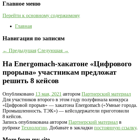
Главное меню
Перейти к основному содержимому
Главная
Навигация по записям
←
Предыдущая
Следующая
→
На Energomach-хакатоне «Цифрового
прорыва» участникам предложат
решить 8 кейсов
Опубликовано
13 мая, 2021
автором
Партнерский материал
Для участников второго в этом году полуфинала конкурса
«Цифровой прорыв» — хакатона Energomach («Умные города.
Промышленность. ТЭК») — кейсодержатели приготовили
8 кейсов.
Запись опубликована автором
Партнерский материал
в
рубрике
Технологии
. Добавьте в закладки
постоянную ссылку
.
More from my site