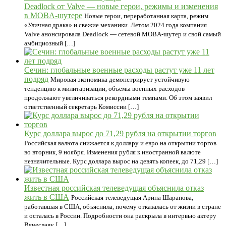
Deadlock от Valve — новые герои, режимы и изменения
в MOBA-шутере
Новые герои, переработанная карта, режим
«Уличная драка» и свежие механики. Летом 2024 года компания
Valve анонсировала Deadlock — сетевой MOBA-шутер и свой самый
амбициозный […]
Сечин: глобальные военные расходы растут уже 11 лет
подряд
Мировая экономика демонстрирует устойчивую
тенденцию к милитаризации, объемы военных расходов
продолжают увеличиваться рекордными темпами. Об этом заявил
ответственный секретарь Комиссии […]
Курс доллара вырос до 71,29 рубля на открытии торгов
Российская валюта снижается к доллару и евро на открытии торгов
во вторник, 9 ноября. Изменения рубля к иностранной валюте
незначительные. Курс доллара вырос на девять копеек, до 71,29 […]
Известная российская телеведущая объяснила отказ
жить в США
Российская телеведущая Арина Шарапова,
работавшая в США, объяснила, почему отказалась от жизни в стране
и осталась в России. Подробности она раскрыла в интервью актеру
Вячеславу […]