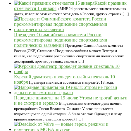
Какой праздник
отмечается 15 января
«МИР 24 рассказывает о знаменательных
датах, которые отмечаются в этот день в России, других странах […]
Президент Олимпийского комитета России
прокомментировал подписание спортсменами
политических заявлений
Президент Олимпийского комитета
России (ОКР) Станислав Поздняков сообщил в своем Телеграм-
канале, что подписание российскими спортсменами политических
деклараций, противоречащих законам […]
Курский драмтеатр проведет онлайн-спектакль 10
ноября
Премьера спектакля состоялась в апреле 2018 года.
Народные приметы на 19 июля: Утром не трогай деньги
и не смотри в зеркало
В православии отмечают день памяти
преподобного Сисоя Великого. Он жил в V веке, почитается
чудотворцем по одной истории. А было это так. Однажды к нему
пришел мирянин с умершим дорогой […]