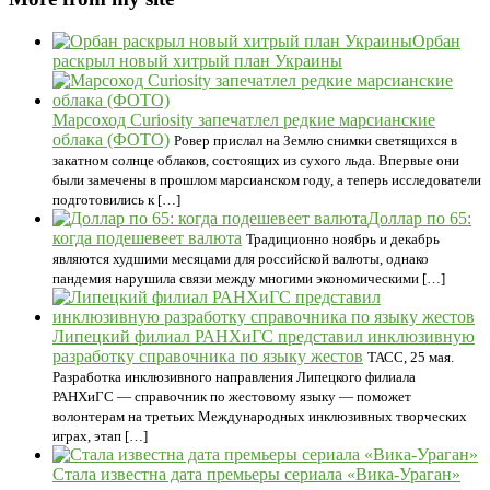
Орбан
раскрыл новый хитрый план Украины
Марсоход Curiosity запечатлел редкие марсианские
облака (ФОТО)
Ровер прислал на Землю снимки светящихся в
закатном солнце облаков, состоящих из сухого льда. Впервые они
были замечены в прошлом марсианском году, а теперь исследователи
подготовились к […]
Доллар по 65:
когда подешевеет валюта
Традиционно ноябрь и декабрь
являются худшими месяцами для российской валюты, однако
пандемия нарушила связи между многими экономическими […]
Липецкий филиал РАНХиГС представил инклюзивную
разработку справочника по языку жестов
ТАСС, 25 мая.
Разработка инклюзивного направления Липецкого филиала
РАНХиГС — справочник по жестовому языку — поможет
волонтерам на третьих Международных инклюзивных творческих
играх, этап […]
Стала известна дата премьеры сериала «Вика-Ураган»