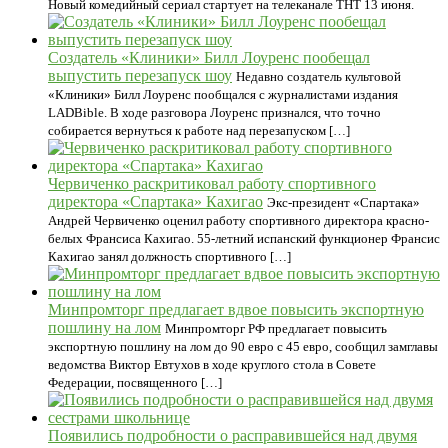
Новый комедийный сериал стартует на телеканале ТНТ 13 июня.
Создатель «Клиники» Билл Лоуренс пообещал
выпустить перезапуск шоу
Недавно создатель культовой
«Клиники» Билл Лоуренс пообщался с журналистами издания
LADBible. В ходе разговора Лоуренс признался, что точно
собирается вернуться к работе над перезапуском […]
Червиченко раскритиковал работу спортивного
директора «Спартака» Кахигао
Экс-президент «Спартака»
Андрей Червиченко оценил работу спортивного директора красно-
белых Франсиса Кахигао. 55-летний испанский функционер Франсис
Кахигао занял должность спортивного […]
Минпромторг предлагает вдвое повысить экспортную
пошлину на лом
Минпромторг РФ предлагает повысить
экспортную пошлину на лом до 90 евро с 45 евро, сообщил замглавы
ведомства Виктор Евтухов в ходе круглого стола в Совете
Федерации, посвященного […]
Появились подробности о расправившейся над двумя